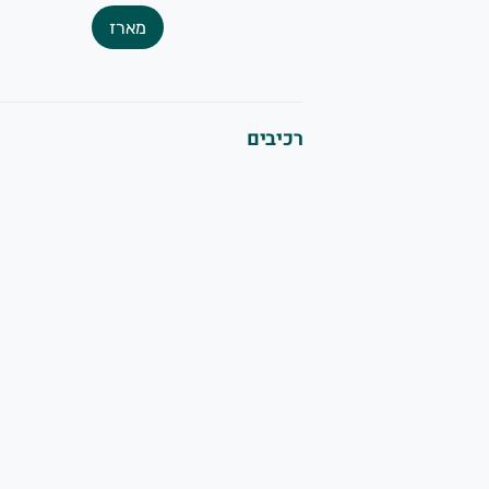
יתן ליצור איתנו קשר בטלפון ובוואטסאפ:
מארז
053-524532
ברתנו מתמחה בגידול ושיווק תוצרת חקלאית טריה ומובחרת הכוללת
רכיבים