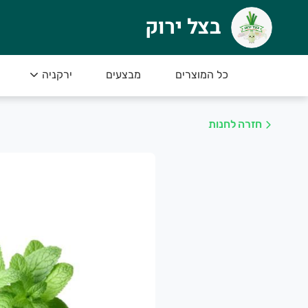
בצל ירוק
צל ירוק
שר (מעושר)
כל המוצרים
מבצעים
ירקניה
רוכים הבאים לאתר החדש שלנו
חזרה לחנות
ברתנו מתמחה בגידול ושיווק מגוון עשיר של פירות ו
ל יום תוצרת חקלאית טריה ומובחרת
נו נכין את הזמנתכם בקפדנות בשביל שתוכלו להנ
אן תוכלו לקנות את מיטב פירות וירקות תוצרת האר
נו מתחייבים לשירות אישי,אדיב ומקצועי.