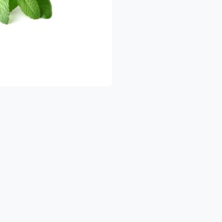
יתן ליצור איתנו קשר בטלפון ובוואטסאפ:
053-524532
ברתנו מתמחה בגידול ושיווק תוצרת חקלאית טריה ומובחרת הכוללת