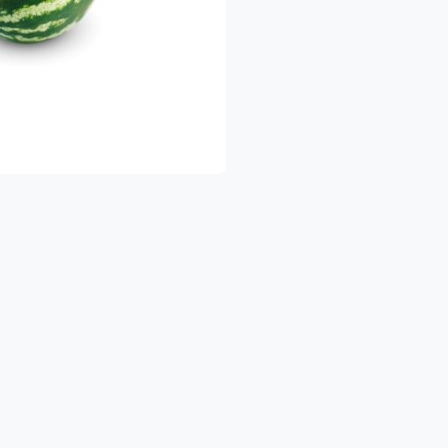
יתן ליצור איתנו קשר בטלפון ובוואטסאפ:
053-524532
ברתנו מתמחה בגידול ושיווק תוצרת חקלאית טריה ומובחרת הכוללת