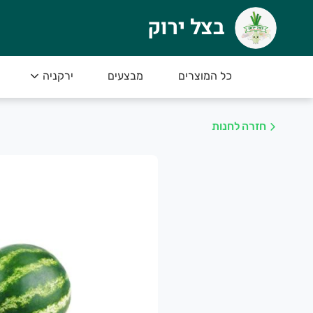
בצל ירוק
צל ירוק
שר (מעושר)
כל המוצרים
מבצעים
ירקניה
רוכים הבאים לאתר החדש שלנו
חזרה לחנות
ברתנו מתמחה בגידול ושיווק מגוון עשיר של פירות ו
ל יום תוצרת חקלאית טריה ומובחרת
נו נכין את הזמנתכם בקפדנות בשביל שתוכלו להנ
אן תוכלו לקנות את מיטב פירות וירקות תוצרת האר
נו מתחייבים לשירות אישי,אדיב ומקצועי.