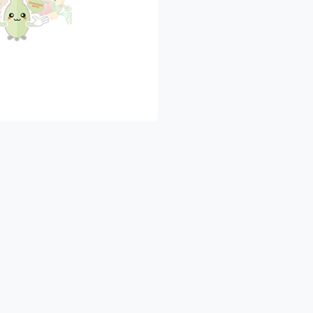
יתן ליצור איתנו קשר בטלפון ובוואטסאפ:
053-524532
ברתנו מתמחה בגידול ושיווק תוצרת חקלאית טריה ומובחרת הכוללת