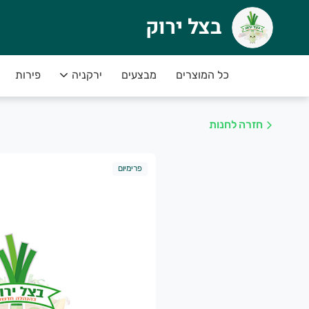
בצל ירוק
צל ירוק
שר (מעושר)
כל המוצרים
מבצעים
ירקניה
פירות
רוכים הבאים לאתר החדש שלנו
חזרה לחנות
ברתנו מתמחה בגידול ושיווק מגוון עשיר של פירות ו
פרימיום
ל יום תוצרת חקלאית טריה ומובחרת
נו נכין את הזמנתכם בקפדנות בשביל שתוכלו להנ
אן תוכלו לקנות את מיטב פירות וירקות תוצרת האר
נו מתחייבים לשירות אישי,אדיב ומקצועי.