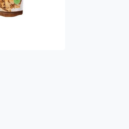
יתן ליצור איתנו קשר בטלפון ובוואטסאפ:
053-524532
ברתנו מתמחה בגידול ושיווק תוצרת חקלאית טריה ומובחרת הכוללת